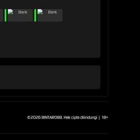
©2026 BINTARO88. Hak cipta dilindungi | 18+