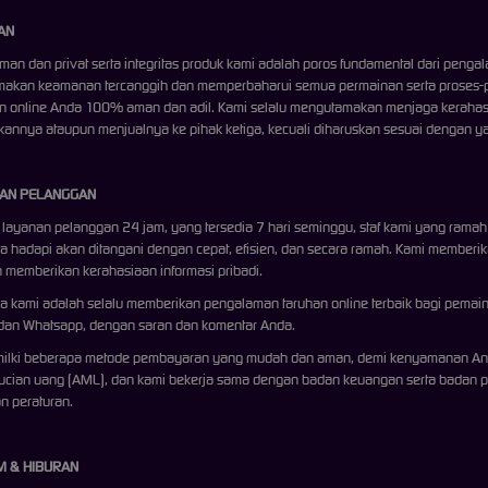
AN
an dan privat serta integritas produk kami adalah poros fundamental dari penga
akan keamanan tercanggih dan memperbaharui semua permainan serta proses-p
n online Anda 100% aman dan adil. Kami selalu mengutamakan menjaga kerahasia
nnya ataupun menjualnya ke pihak ketiga, kecuali diharuskan sesuai dengan yan
AN PELANGGAN
layanan pelanggan 24 jam, yang tersedia 7 hari seminggu, staf kami yang ram
 hadapi akan ditangani dengan cepat, efisien, dan secara ramah. Kami memberik
memberikan kerahasiaan informasi pribadi.
a kami adalah selalu memberikan pengalaman taruhan online terbaik bagi pemain
 dan Whatsapp, dengan saran dan komentar Anda.
ilki beberapa metode pembayaran yang mudah dan aman, demi kenyamanan Anda.
ucian uang (AML), dan kami bekerja sama dengan badan keuangan serta badan pe
n peraturan.
 & HIBURAN