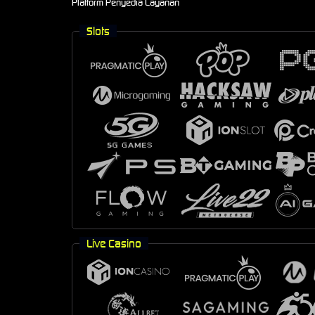
Platform Penyedia Layanan
Slots
Live Casino