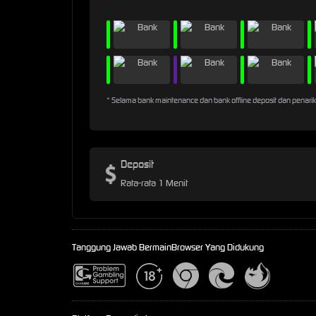
* Selama bank maintenance dan bank offline deposit dan penarik
Deposit
Rata-rata 1 Menit
Tanggung Jawab Bermain
Browser Yang Didukung