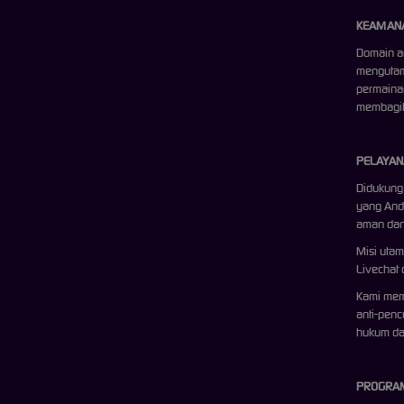
KEAMAN
Domain am
mengutam
permaina
membagika
PELAYAN
Didukung 
yang Anda
aman dan 
Misi utam
Livechat
Kami mem
anti-penc
hukum da
PROGRAM