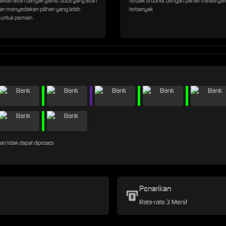
kan lebih banyak game, odds yang lebih
terbaik di dunia, dengan pilihan variasi g
 dan menyediakan pilihan yang lebih
terbanyak
untuk pemain.
an tidak dapat diproses
Penarikan
Rata-rata 3 Menit