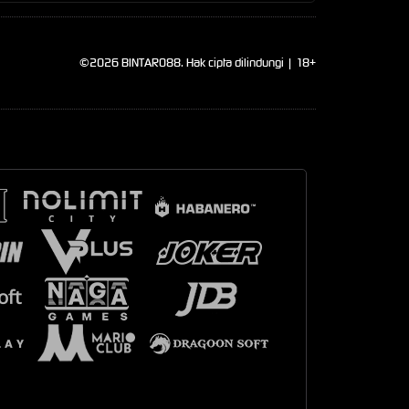
©2026 BINTARO88. Hak cipta dilindungi | 18+