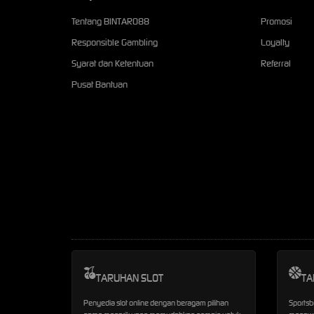
Tentang BINTARO88
Promosi
Responsible Gambling
Loyalty
Syarat dan Ketentuan
Referral
Pusat Bantuan
TARUHAN SLOT
TA
Penyedia slot online dengan beragam pilihan
Sportsb