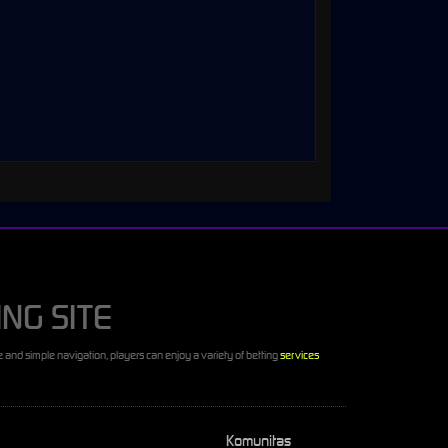
NG SITE
e and simple navigation, players can enjoy a variety of betting
services
Komunitas