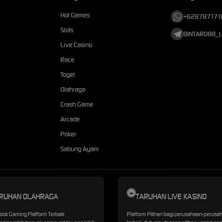
Hot Games
+628787171
Slots
BINTARO88_L
Live Casino
Race
Togel
Olahraga
Crash Game
Arcade
Poker
Sabung Ayam
RUHAN OLAHRAGA
TARUHAN LIVE KASINO
ook Gaming Platform Terbaik
Platform Pilihan bagi perusahaan-perusa