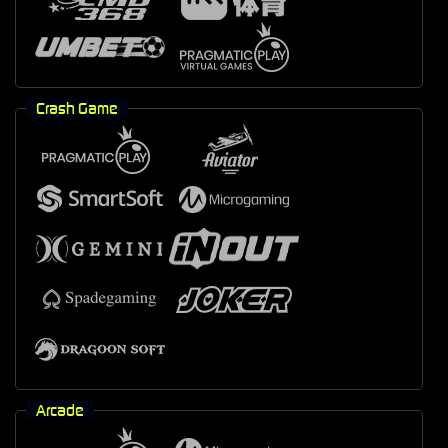
Crash Game
Arcade