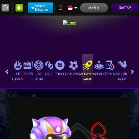
Main di
MASUK
DAFTAR
Telegram
HOT
SLOTS
LIVE
RACE
TOGEL
OLAHRAGA
CRASH
ARCADE
POKER
SABUNG
PROMO
GAMES
CASINO
GAME
AYAM