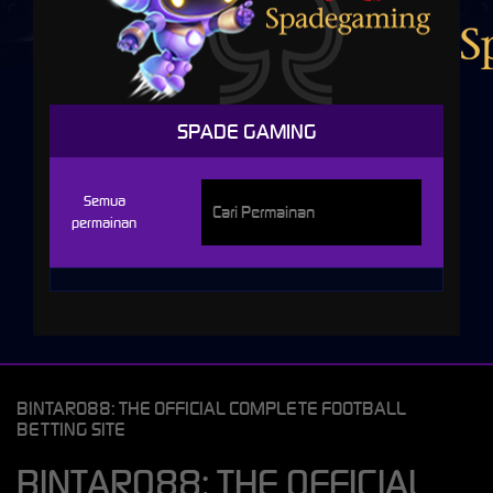
SPADE GAMING
Semua
permainan
BINTARO88: THE OFFICIAL COMPLETE FOOTBALL
BETTING SITE
BINTARO88: THE OFFICIAL