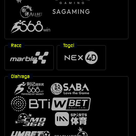
Race
Togel
Olahraga