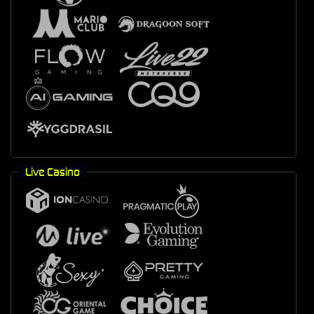
Live Casino