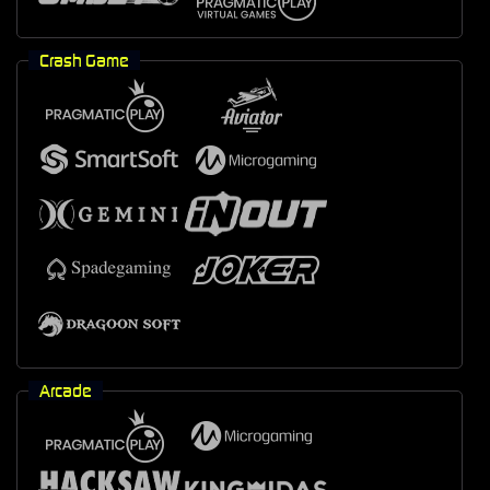
Crash Game
Arcade