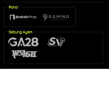
Poker
Sabung Ayam