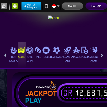
Main di
MASUK
DAFTAR
Telegram
HOT
SLOTS
LIVE
RACE
TOGEL
OLAHRAGA
CRASH
ARCADE
POKER
SABUNG
PROMO
GAMES
CASINO
GAME
AYAM
IDR
12,687,
JACKPOT
PLAY