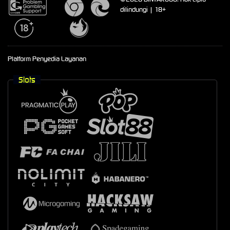
dilindungi | 18+
Platform Penyedia Layanan
Slots