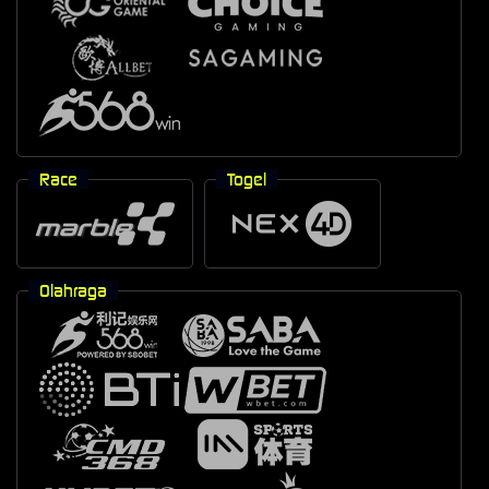
Race
Togel
Olahraga