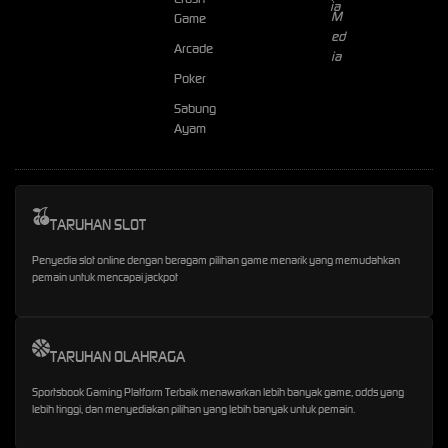
Game
Arcade
Poker
Sabung
Ayam
TARUHAN SLOT
Penyedia slot online dengan beragam pilihan game menarik yang memudahkan
pemain untuk mencapai jackpot
TARUHAN OLAHRAGA
Sportsbook Gaming Platform Terbaik menawarkan lebih banyak game, odds yang
lebih tinggi, dan menyediakan pilihan yang lebih banyak untuk pemain.