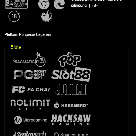
dilindungi | 18+
Platform Penyedia Layanan
Slots