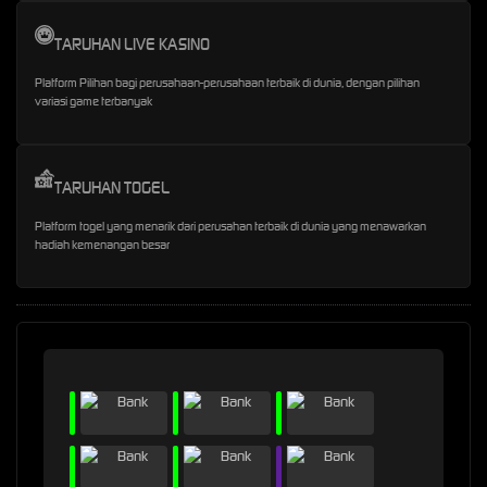
TARUHAN LIVE KASINO
Platform Pilihan bagi perusahaan-perusahaan terbaik di dunia, dengan pilihan
variasi game terbanyak
TARUHAN TOGEL
Platform togel yang menarik dari perusahan terbaik di dunia yang menawarkan
hadiah kemenangan besar