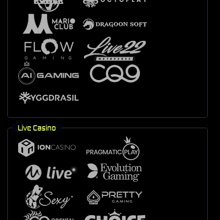
Live Casino